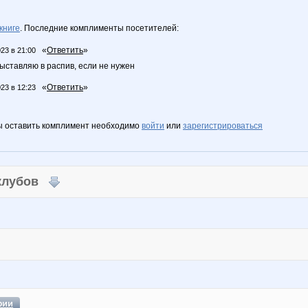
книге
. Последние комплименты посетителей:
«
Ответить
»
023 в 21:00
выставляю в распив, если не нужен
«
Ответить
»
023 в 12:23
ы оставить комплимент необходимо
войти
или
зарегистрироваться
 клубов
фии