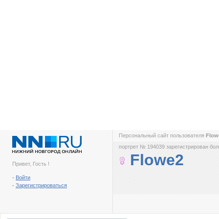
Персональный сайт пользователя
Flo
портрет № 194039 зарегистрирован боле
Flowe2
Привет, Гость !
-
Войти
-
Зарегистрироваться