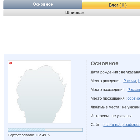
Основное
Блог
( 0 )
Шпионаж
Основное
Дата рождения : не указан
Место рождения :
Россия
,
Н
Место нахождения :
Россия
Место проживания :
сортир
Любимые места : не указа
Интересы : не указаны
Сайт :
pica4u.ru/uploads/po
Портрет заполнен на 49 %