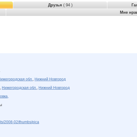
Друзья
( 94 )
Га
Мне нра
а
ижегородская обл.
,
Нижний Новгород
,
Нижегородская обл.
,
Нижний Новгород
овка,
ны
sts/2008-02/thumbs/pica