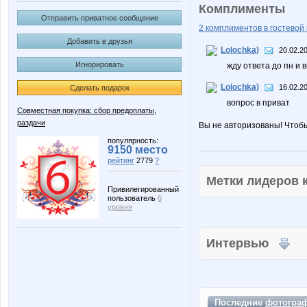
Комплименты
Отправить приватное сообщение
2 комплиментов в гостевой 
Добавить в друзья
Lolochka)
20.02.2
Игнорировать
жду ответа до пн и 
Lolochka)
16.02.2
Сделать подарок
вопрос в приват
Совместная покупка: сбор предоплаты,
раздачи
Вы не авторизованы! Чтоб
популярность:
9150 место
рейтинг
2779
?
Метки лидеров
Привилегированный
пользователь
6
уровня
Интервью
Последние
фотогра