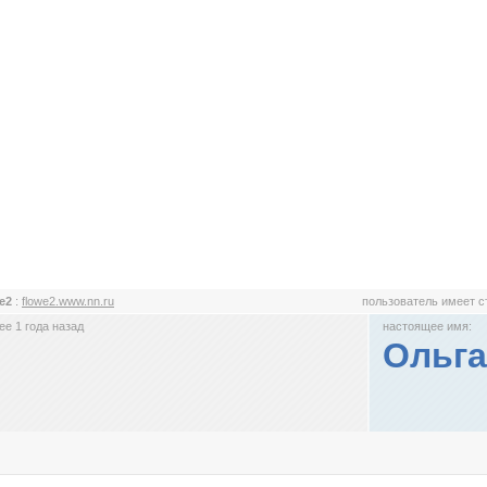
we2
:
flowe2.www.nn.ru
пользователь имеет 
е 1 года назад
настоящее имя:
Ольга